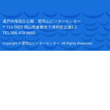
瀬戸内海国立公園 鷲羽山ビジターセンター
〒711-0925 岡山県倉敷市下津井田之浦1-2
TEL 086-479-8660
Copyright © 鷲羽山ビジターセンター. All Rights Reserved.