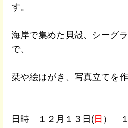
す。
海岸で集めた貝殻、シーグ
で、
栞や絵はがき、写真立てを
日時 １２月１３日(
日
） 