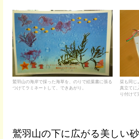
鷲羽山の海岸で採った海草を、のりで絵葉書に張る
栞も同じ
つけてラミネートして、できあがり。
真立てに
り付けて
鷲羽山の下に広がる美しい