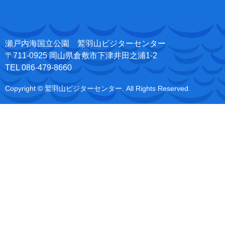
瀬戸内海国立公園 鷲羽山ビジターセンター
〒711-0925 岡山県倉敷市下津井田之浦1-2
TEL 086-479-8660
Copyright © 鷲羽山ビジターセンター. All Rights Reserved.