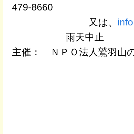
479-8660
又は、
inf
雨天中止
主催： ＮＰＯ法人鷲羽山