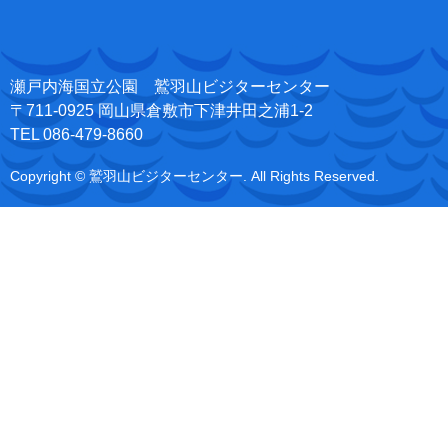
瀬戸内海国立公園 鷲羽山ビジターセンター
〒711-0925 岡山県倉敷市下津井田之浦1-2
TEL 086-479-8660
Copyright © 鷲羽山ビジターセンター. All Rights Reserved.