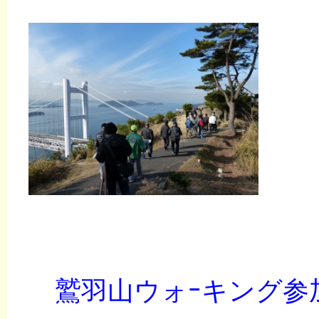
鷲羽山ウォｰキング参