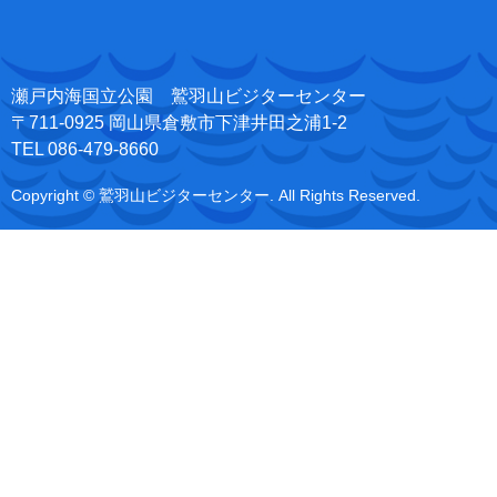
瀬戸内海国立公園 鷲羽山ビジターセンター
〒711-0925 岡山県倉敷市下津井田之浦1-2
TEL 086-479-8660
Copyright © 鷲羽山ビジターセンター. All Rights Reserved.